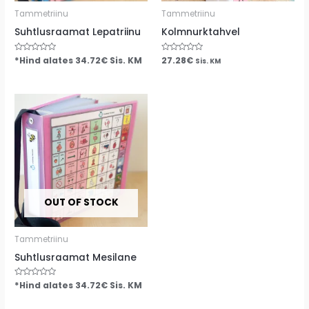
Tammetriinu
Tammetriinu
Suhtlusraamat Lepatriinu
Kolmnurktahvel
Hinnanguga
*Hind alates
34.72
€
Sis. KM
Hinnanguga
27.28
€
Sis. KM
0
0
/
/
5
5
OUT OF STOCK
Tammetriinu
Suhtlusraamat Mesilane
Hinnanguga
*Hind alates
34.72
€
Sis. KM
0
/
5