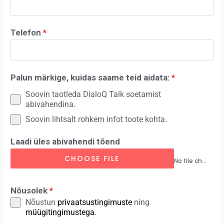
Telefon
*
Palun märkige, kuidas saame teid aidata:
*
Soovin taotleda DialoQ Talk soetamist
abivahendina.
Soovin lihtsalt rohkem infot toote kohta.
Laadi üles abivahendi tõend
CHOOSE FILE
No file chosen
Nõusolek
*
Nõustun
privaatsustingimuste
ning
müügitingimustega
.