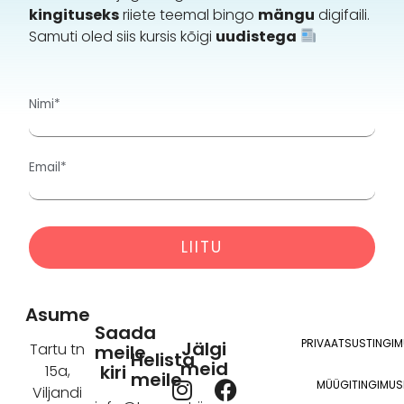
kingituseks
riiete teemal bingo
mängu
digifaili.
Samuti oled siis kursis kõigi
uudistega
Nimi*
Email*
Alternative:
Asume
Saada
PRIVAATSUSTINGI
Jälgi
Tartu tn
meile
Helista
meid
kiri
15a,
meile
I
Y
F
MÜÜGITINGIMUS
Viljandi