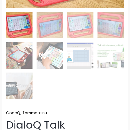
CodeQ
,
Tammetriinu
DialoQ Talk