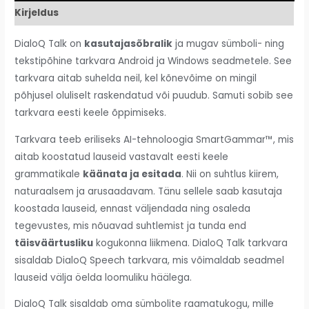
Kirjeldus
DialoQ Talk on
kasutajasõbralik
ja mugav sümboli- ning
tekstipõhine tarkvara Android ja Windows seadmetele. See
tarkvara aitab suhelda neil,
kel kõnevõime on mingil
põhjusel oluliselt raskendatud või puudub
. Samuti sobib see
tarkvara eesti keele õppimiseks.
Tarkvara teeb eriliseks AI-tehnoloogia SmartGammar™, mis
aitab koostatud lauseid vastavalt eesti keele
grammatikale
käänata ja esitada
. Nii on suhtlus kiirem,
naturaalsem ja arusaadavam. Tänu sellele saab kasutaja
koostada lauseid, ennast väljendada ning osaleda
tegevustes, mis nõuavad suhtlemist ja tunda end
täisväärtusliku
kogukonna liikmena. DialoQ Talk tarkvara
sisaldab DialoQ Speech tarkvara, mis võimaldab seadmel
lauseid välja öelda loomuliku häälega.
DialoQ Talk sisaldab oma sümbolite raamatukogu, mille