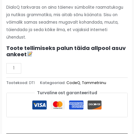
DialoQ tarkvaras on aina täienev sümbolite raamatukogu
ja nutikas grammatika, mis aitab sõnu käänata. Sisu on
võimalik samas seadmes mugavalt kohandada, muuta,
täiendada ja seda kõike ilma, et vajaksid interneti
ühendust.
Toote tellimiseks palun täida allpool asuv
ankeet
Alternative:
Tootekood:
DT1
Kategooriad:
CodeQ
,
Tammetriinu
Turvaline ost garanteeritud