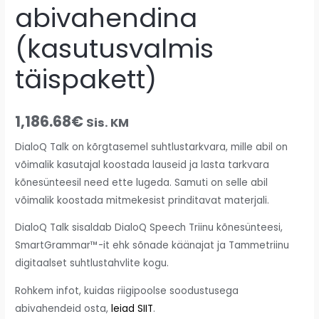
abivahendina
(kasutusvalmis
täispakett)
1,186.68
€
Sis. KM
DialoQ Talk on kõrgtasemel suhtlustarkvara, mille abil on
võimalik kasutajal koostada lauseid ja lasta tarkvara
kõnesünteesil need ette lugeda. Samuti on selle abil
võimalik koostada mitmekesist prinditavat materjali.
DialoQ Talk sisaldab DialoQ Speech Triinu kõnesünteesi,
SmartGrammar™-it ehk sõnade käänajat ja Tammetriinu
digitaalset suhtlustahvlite kogu.
Rohkem infot, kuidas riigipoolse soodustusega
abivahendeid osta,
leiad SIIT
.