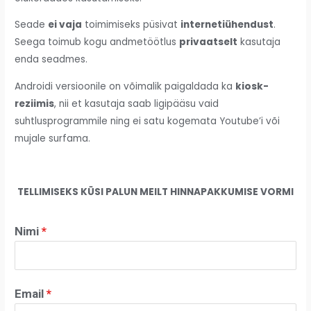
Seade
ei vaja
toimimiseks püsivat
internetiühendust
.
Seega toimub kogu andmetöötlus
privaatselt
kasutaja
enda seadmes.
Androidi versioonile on võimalik paigaldada ka
kiosk-
reziimis
, nii et kasutaja saab ligipääsu vaid
suhtlusprogrammile ning ei satu kogemata Youtube’i või
mujale surfama.
TELLIMISEKS KÜSI PALUN MEILT HINNAPAKKUMISE VORMI
Nimi
*
Email
*