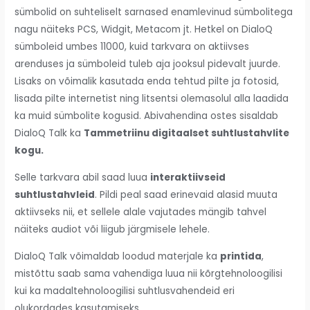
sümbolid on suhteliselt sarnased enamlevinud sümbolitega
nagu näiteks PCS, Widgit, Metacom jt. Hetkel on DialoQ
sümboleid umbes 11000, kuid tarkvara on aktiivses
arenduses ja sümboleid tuleb aja jooksul pidevalt juurde.
Lisaks on võimalik kasutada enda tehtud pilte ja fotosid,
lisada pilte internetist ning litsentsi olemasolul alla laadida
ka muid sümbolite kogusid. Abivahendina ostes sisaldab
DialoQ Talk ka
Tammetriinu digitaalset suhtlustahvlite
kogu.
Selle tarkvara abil saad luua
interaktiivseid
suhtlustahvleid
. Pildi peal saad erinevaid alasid muuta
aktiivseks nii, et sellele alale vajutades mängib tahvel
näiteks audiot või liigub järgmisele lehele.
DialoQ Talk võimaldab loodud materjale ka
printida
,
mistõttu saab sama vahendiga luua nii kõrgtehnoloogilisi
kui ka madaltehnoloogilisi suhtlusvahendeid eri
olukordades kasutamiseks.