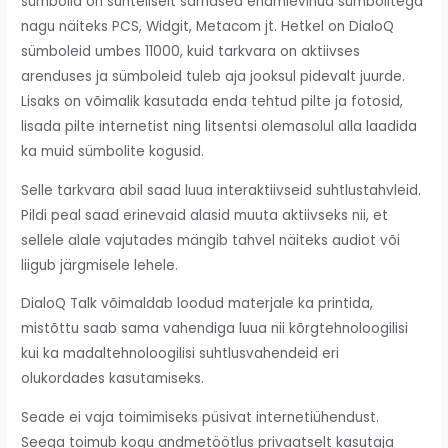
sümbolid on suhteliselt sarnased enamlevinud sümbolitega
nagu näiteks PCS, Widgit, Metacom jt. Hetkel on DialoQ
sümboleid umbes 11000, kuid tarkvara on aktiivses
arenduses ja sümboleid tuleb aja jooksul pidevalt juurde.
Lisaks on võimalik kasutada enda tehtud pilte ja fotosid,
lisada pilte internetist ning litsentsi olemasolul alla laadida
ka muid sümbolite kogusid.
Selle tarkvara abil saad luua interaktiivseid suhtlustahvleid.
Pildi peal saad erinevaid alasid muuta aktiivseks nii, et
sellele alale vajutades mängib tahvel näiteks audiot või
liigub järgmisele lehele.
DialoQ Talk võimaldab loodud materjale ka printida,
mistõttu saab sama vahendiga luua nii kõrgtehnoloogilisi
kui ka madaltehnoloogilisi suhtlusvahendeid eri
olukordades kasutamiseks.
Seade ei vaja toimimiseks püsivat internetiühendust.
Seega toimub kogu andmetöötlus privaatselt kasutaja