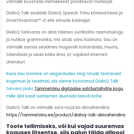
võimalik koostada mitmekesist prinditavat materjali.
DialoQ Talk sisaldab DialoQ Speech Triinu kõnesünteesi ja
SmartGrammar™-it ehk sõnade käänajat.
DialoQ tarkvaras on aina täienev sümbolite raamatukogu
ja nutikas grammatika, mis aitab sõnu käänata. Sisu on
võimalik samas seadmes mugavalt kohandada, muuta,
täiendada ja seda kõike ilma, et vajaksid interneti
ühendust.
Kuna sisu loomine on aeganõudev ning nõuab teatavaid
kogemusi ja teadmisi, siis oleme koostanud DialoQ Talk
tarvara jaoks
Tammetriinu digitaalse suhtlustahvlite kogu
,
mille abil saad suhtlemist alustada kasvõi kohe.
DialoQ Talk on võimalik osta nüüd ka abivahendina:
https://tammetriinu.ee/product/dialoq-talk-abivahendina
Toote tellimiseks, või kui vajad suuremas
koguses litsentse, siis palun täida allpool