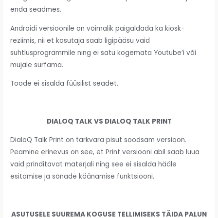
enda seadmes.
Androidi versioonile on võimalik paigaldada ka kiosk-
reziimis, nii et kasutaja saab ligipääsu vaid
suhtlusprogrammile ning ei satu kogemata Youtube’i või
mujale surfama.
Toode ei sisalda füüsilist seadet.
DIALOQ TALK VS DIALOQ TALK PRINT
DialoQ Talk Print on tarkvara pisut soodsam versioon.
Peamine erinevus on see, et Print versiooni abil saab luua
vaid prinditavat materjali ning see ei sisalda hääle
esitamise ja sõnade käänamise funktsiooni.
ASUTUSELE SUUREMA KOGUSE TELLIMISEKS TÄIDA PALUN