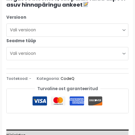
asuv hinnapäringu ankeet
Versioon
Seadme tüüp
Alternative:
Tootekood:
-
Kategooria:
CodeQ
Turvaline ost garanteeritud