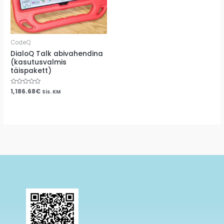
i
v
e
CodeQ
:
DialoQ Talk abivahendina
(kasutusvalmis
täispakett)
Hinnanguga
1,186.68
€
Sis. KM
0
/
5