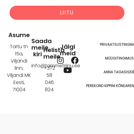
Alternative:
Asume
Saada
PRIVAATSUSTINGI
Jälgi
Tartu tn
meile
Helista
meid
kiri
15a,
meile
I
Y
F
MÜÜGITINGIMUS
Viljandi
n
o
a
info@tammetriinu.ee
linn,
+372
ANNA TAGASISIDE
s
u
c
Viljandi MK
58
t
t
e
Eesti,
046
PEREKOND KIPPINI KÕNEAR
a
u
b
71004
824
g
b
o
r
e
o
a
k
m