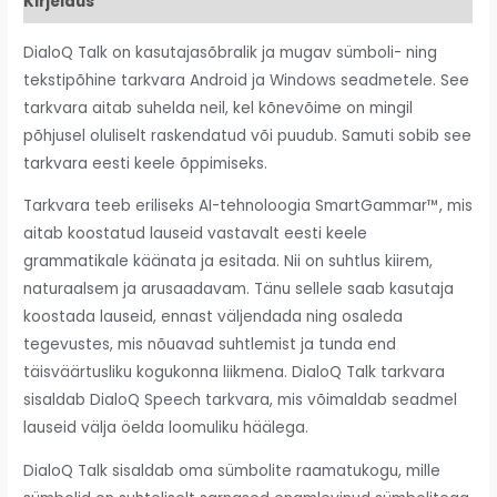
Kirjeldus
DialoQ Talk on kasutajasõbralik ja mugav sümboli- ning
tekstipõhine tarkvara Android ja Windows seadmetele. See
tarkvara aitab suhelda neil,
kel kõnevõime on mingil
põhjusel oluliselt raskendatud või puudub
. Samuti sobib see
tarkvara eesti keele õppimiseks.
Tarkvara teeb eriliseks AI-tehnoloogia SmartGammar™, mis
aitab koostatud lauseid vastavalt eesti keele
grammatikale käänata ja esitada. Nii on suhtlus kiirem,
naturaalsem ja arusaadavam. Tänu sellele saab kasutaja
koostada lauseid, ennast väljendada ning osaleda
tegevustes, mis nõuavad suhtlemist ja tunda end
täisväärtusliku kogukonna liikmena. DialoQ Talk tarkvara
sisaldab DialoQ Speech tarkvara, mis võimaldab seadmel
lauseid välja öelda loomuliku häälega.
DialoQ Talk sisaldab oma sümbolite raamatukogu, mille